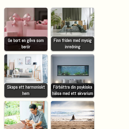
Ge bort en gåva som
Finn friden med mysig
berör
inredning
Skapa ett harmoniskt
Förbättra din psykiska
hem
hälsa med ett akvarium