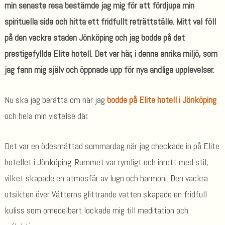
min senaste resa bestämde jag mig för att fördjupa min
spirituella sida och hitta ett fridfullt reträttställe. Mitt val föll
på den vackra staden Jönköping och jag bodde på det
prestigefyllda Elite hotell. Det var här, i denna anrika miljö, som
jag fann mig själv och öppnade upp för nya andliga upplevelser.
Nu ska jag berätta om när jag
bodde på Elite hotell i Jönköping
och hela min vistelse där.
Det var en ödesmättad sommardag när jag checkade in på Elite
hotellet i Jönköping. Rummet var rymligt och inrett med stil,
vilket skapade en atmosfär av lugn och harmoni. Den vackra
utsikten över Vätterns glittrande vatten skapade en fridfull
kuliss som omedelbart lockade mig till meditation och