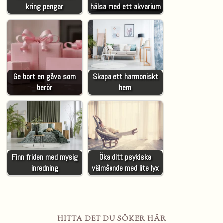
kring pengar
hälsa med ett akvarium
Ge bort en gåva som
Skapa ett harmoniskt
berör
hem
Finn friden med mysig
Öka ditt psykiska
inredning
välmående med lite lyx
HITTA DET DU SÖKER HÄR