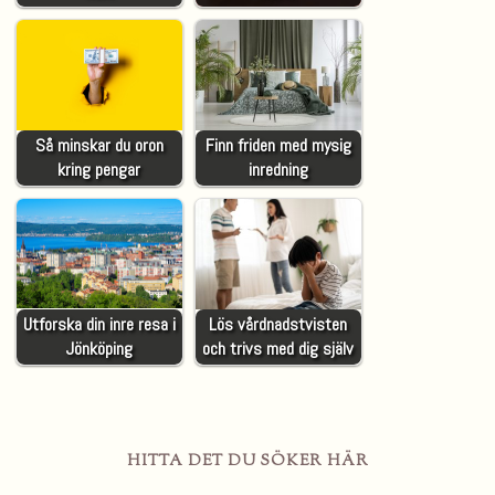
Så minskar du oron
Finn friden med mysig
kring pengar
inredning
Utforska din inre resa i
Lös vårdnadstvisten
Jönköping
och trivs med dig själv
HITTA DET DU SÖKER HÄR