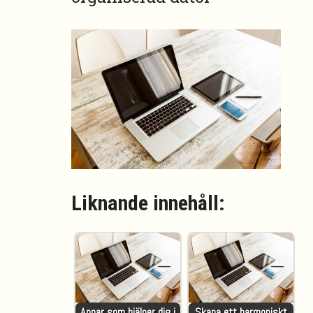
Liknande innehåll:
Appar som hjälper dig i
Skapa ett harmoniskt